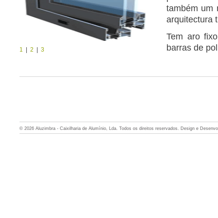
também um m
arquitectura 
Tem aro fix
barras de po
1
|
2
|
3
© 2026 Aluzimbra - Caixilharia de Alumínio, Lda. Todos os direitos reservados. Design e Desenv